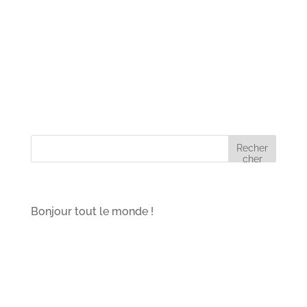
Bonjour tout le monde !
Bienvenue sur WordPress. Ceci est votre
premier article. Modifiez-le ou supprimez-le,
puis commencez à écrire !
Recher
cher
Articles récents
Bonjour tout le monde !
Commentaires récents
Aucun commentaire à afficher.